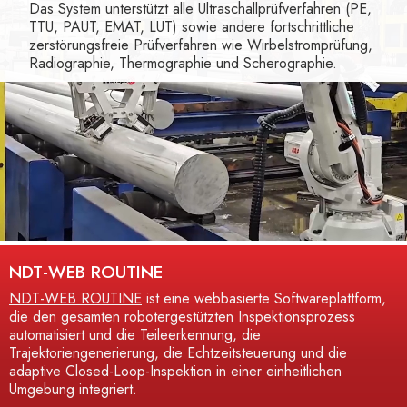
Das System unterstützt alle Ultraschallprüfverfahren (PE,
TTU, PAUT, EMAT, LUT) sowie andere fortschrittliche
zerstörungsfreie Prüfverfahren wie Wirbelstromprüfung,
Radiographie, Thermographie und Scherographie.
NDT-WEB ROUTINE
NDT-WEB ROUTINE
ist eine webbasierte Softwareplattform,
die den gesamten robotergestützten Inspektionsprozess
automatisiert und die Teileerkennung, die
Trajektoriengenerierung, die Echtzeitsteuerung und die
adaptive Closed-Loop-Inspektion in einer einheitlichen
Umgebung integriert.