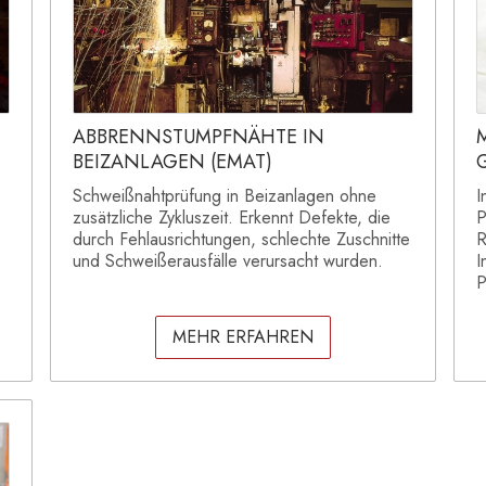
ABBRENNSTUMPFNÄHTE IN
BEIZANLAGEN (EMAT)
Schweißnahtprüfung in Beizanlagen ohne
I
zusätzliche Zykluszeit. Erkennt Defekte, die
P
durch Fehlausrichtungen, schlechte Zuschnitte
R
und Schweißerausfälle verursacht wurden.
I
P
MEHR ERFAHREN