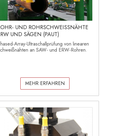
ROHR- UND ROHRSCHWEISSNÄHTE
ERW UND SÄGEN (PAUT)
hased-Array-Ultraschallprüfung von linearen
chweißnähten an SAW- und ERW-Rohren.
MEHR ERFAHREN