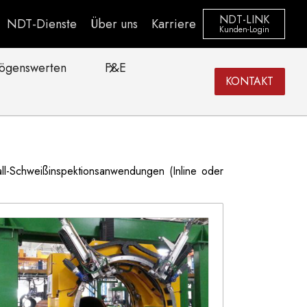
NDT-LINK
NDT-Dienste
Über uns
Karriere
Kunden-Login
ögenswerten
F&E
KONTAKT
ll-Schweißinspektionsanwendungen (Inline oder